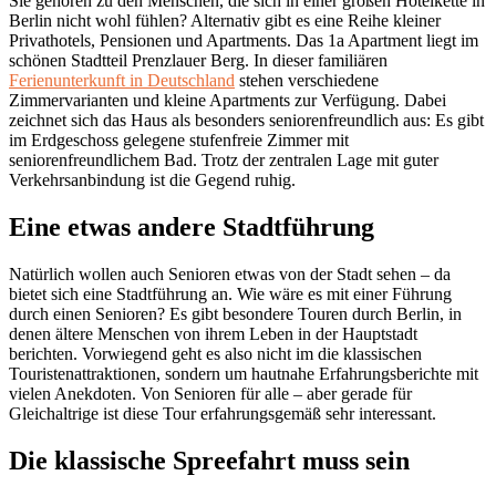
Sie gehören zu den Menschen, die sich in einer großen Hotelkette in
Berlin nicht wohl fühlen? Alternativ gibt es eine Reihe kleiner
Privathotels, Pensionen und Apartments. Das 1a Apartment liegt im
schönen Stadtteil Prenzlauer Berg. In dieser familiären
Ferienunterkunft in Deutschland
stehen verschiedene
Zimmervarianten und kleine Apartments zur Verfügung. Dabei
zeichnet sich das Haus als besonders seniorenfreundlich aus: Es gibt
im Erdgeschoss gelegene stufenfreie Zimmer mit
seniorenfreundlichem Bad. Trotz der zentralen Lage mit guter
Verkehrsanbindung ist die Gegend ruhig.
Eine etwas andere Stadtführung
Natürlich wollen auch Senioren etwas von der Stadt sehen – da
bietet sich eine Stadtführung an. Wie wäre es mit einer Führung
durch einen Senioren? Es gibt besondere Touren durch Berlin, in
denen ältere Menschen von ihrem Leben in der Hauptstadt
berichten. Vorwiegend geht es also nicht im die klassischen
Touristenattraktionen, sondern um hautnahe Erfahrungsberichte mit
vielen Anekdoten. Von Senioren für alle – aber gerade für
Gleichaltrige ist diese Tour erfahrungsgemäß sehr interessant.
Die klassische Spreefahrt muss sein