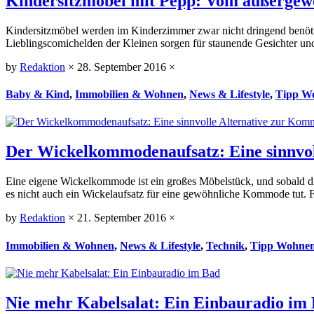
Kindersitzmöbel mit Pepp: Vom außergewö
Kindersitzmöbel werden im Kinderzimmer zwar nicht dringend benötig
Lieblingscomichelden der Kleinen sorgen für staunende Gesichter u
by
Redaktion
×
28. September 2016
×
Baby & Kind
,
Immobilien & Wohnen
,
News & Lifestyle
,
Tipp W
Der Wickelkommodenaufsatz: Eine sinnvo
Eine eigene Wickelkommode ist ein großes Möbelstück, und sobald die 
es nicht auch ein Wickelaufsatz für eine gewöhnliche Kommode tut. F
by
Redaktion
×
21. September 2016
×
Immobilien & Wohnen
,
News & Lifestyle
,
Technik
,
Tipp Wohnen
Nie mehr Kabelsalat: Ein Einbauradio im