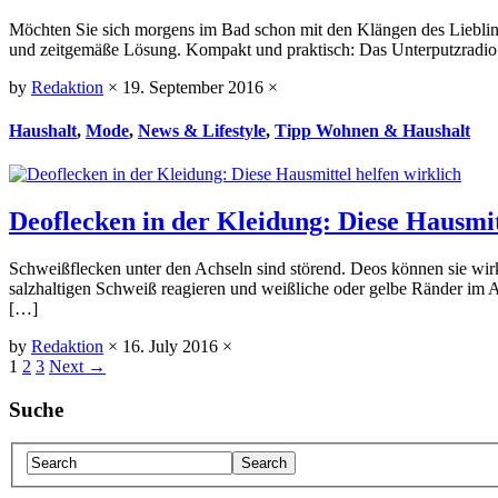
Möchten Sie sich morgens im Bad schon mit den Klängen des Lieblings
und zeitgemäße Lösung. Kompakt und praktisch: Das Unterputzradi
by
Redaktion
×
19. September 2016
×
Haushalt
,
Mode
,
News & Lifestyle
,
Tipp Wohnen & Haushalt
Deoflecken in der Kleidung: Diese Hausmit
Schweißflecken unter den Achseln sind störend. Deos können sie wirk
salzhaltigen Schweiß reagieren und weißliche oder gelbe Ränder im A
[…]
by
Redaktion
×
16. July 2016
×
1
2
3
Next →
Suche